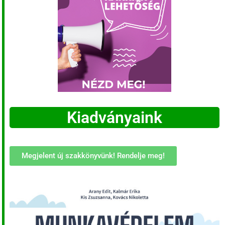
Kiadványaink
Megjelent új szakkönyvünk! Rendelje meg!