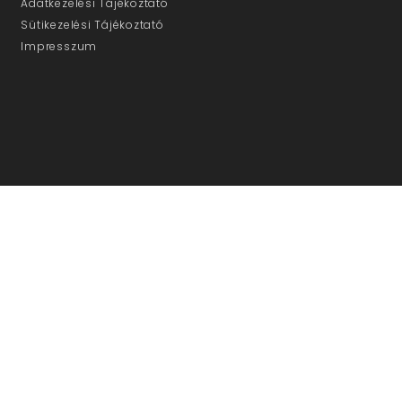
Adatkezelési Tájékoztató
Sütikezelési Tájékoztató
Impresszum