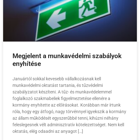
Megjelent a munkavédelmi szabályok
enyhítése
Januártól sokkal kevesebb vállalkozásnak kell
munkavédelmi oktatást tartania, és tűzvédelmi
szabályzatot készíteni. A tűz- és munkavédelemmel
foglalkozó szakmabeliek figyelmeztetése ellenére a
kormány enyhítette az előírásokat. Korábban már írtunk
róla, hogy egy átfogó, nagy törvénnyel igyekszik a kormány
az állam működését egyszerűbbé tenni, kihúzni néhány
feleslegesnek vélt adminisztratív kötelezettséget. Nem kell
oktatás, elég odaadni az anyagot […]