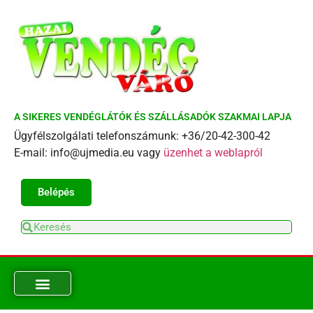
A SIKERES VENDÉGLÁTÓK ÉS SZÁLLÁSADÓK SZAKMAI LAPJA
Ügyfélszolgálati telefonszámunk: +36/20-42-300-42
E-mail: info@ujmedia.eu vagy
üzenhet a weblapról
Belépés