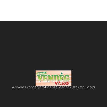
A sikeres vendéglátók és szállásadók szakmai lapja