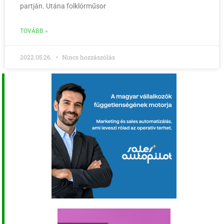
partján. Utána folklórműsor
TOVÁBB »
2022.05.26.
Nincs hozzászólás