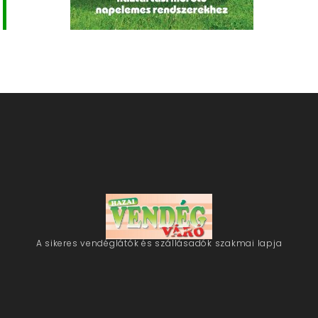
A sikeres vendéglátók és szállásadók szakmai lapja