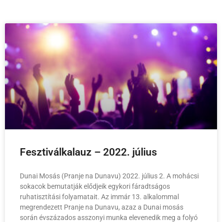
Fesztiválkalauz – 2022. július
Dunai Mosás (Pranje na Dunavu) 2022. július 2. A mohácsi
sokacok bemutatják elődjeik egykori fáradtságos
ruhatisztítási folyamatait. Az immár 13. alkalommal
megrendezett Pranje na Dunavu, azaz a Dunai mosás
során évszázados asszonyi munka elevenedik meg a folyó