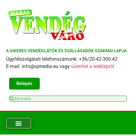
A SIKERES VENDÉGLÁTÓK ÉS SZÁLLÁSADÓK SZAKMAI LAPJA
Ügyfélszolgálati telefonszámunk: +36/20-42-300-42
E-mail: info@ujmedia.eu vagy
üzenhet a weblapról
Belépés