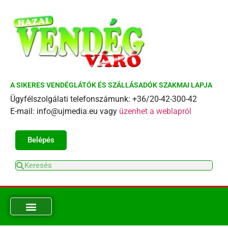
A SIKERES VENDÉGLÁTÓK ÉS SZÁLLÁSADÓK SZAKMAI LAPJA
Ügyfélszolgálati telefonszámunk: +36/20-42-300-42
E-mail: info@ujmedia.eu vagy
üzenhet a weblapról
Belépés