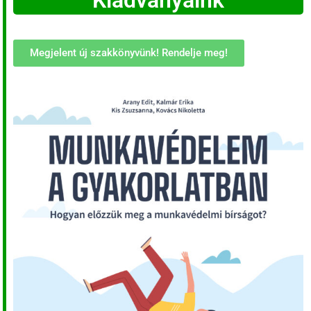
Kiadványaink
Megjelent új szakkönyvünk! Rendelje meg!