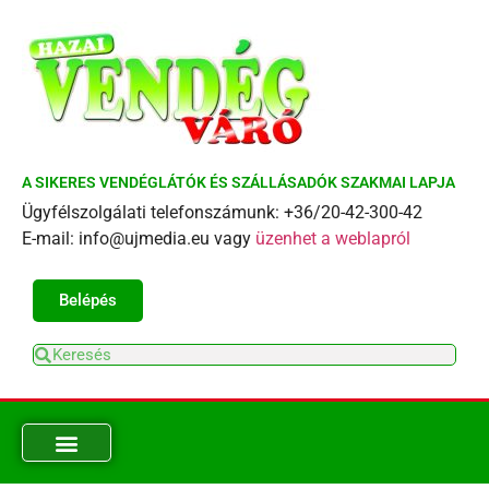
A SIKERES VENDÉGLÁTÓK ÉS SZÁLLÁSADÓK SZAKMAI LAPJA
Ügyfélszolgálati telefonszámunk: +36/20-42-300-42
E-mail: info@ujmedia.eu vagy
üzenhet a weblapról
Belépés