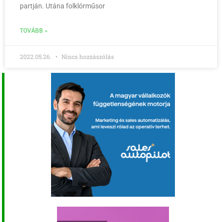
partján. Utána folklórműsor
TOVÁBB »
2022.05.26.
Nincs hozzászólás