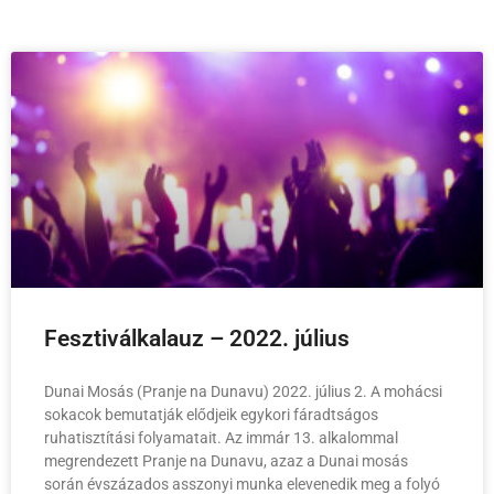
Fesztiválkalauz – 2022. július
Dunai Mosás (Pranje na Dunavu) 2022. július 2. A mohácsi
sokacok bemutatják elődjeik egykori fáradtságos
ruhatisztítási folyamatait. Az immár 13. alkalommal
megrendezett Pranje na Dunavu, azaz a Dunai mosás
során évszázados asszonyi munka elevenedik meg a folyó