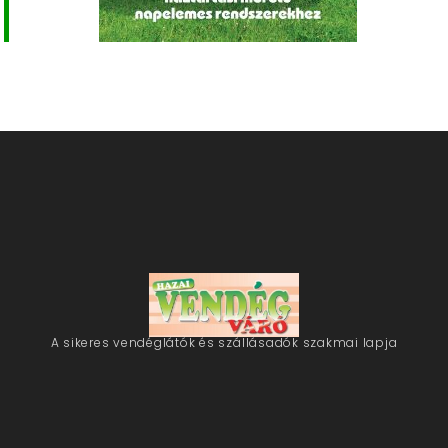
A sikeres vendéglátók és szállásadók szakmai lapja