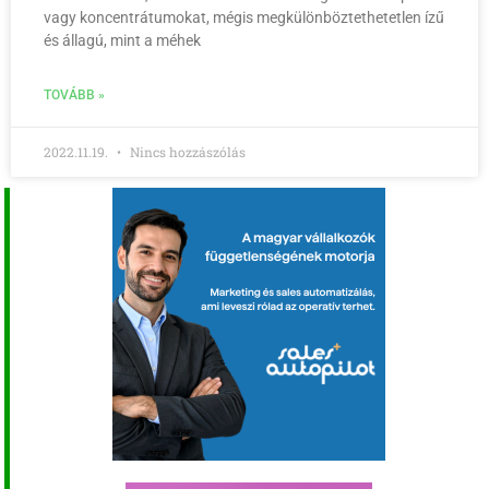
vagy koncentrátumokat, mégis megkülönböztethetetlen ízű
és állagú, mint a méhek
TOVÁBB »
2022.11.19.
Nincs hozzászólás