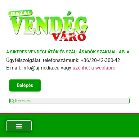
A SIKERES VENDÉGLÁTÓK ÉS SZÁLLÁSADÓK SZAKMAI LAPJA
Ügyfélszolgálati telefonszámunk: +36/20-42-300-42
E-mail: info@ujmedia.eu vagy
üzenhet a weblapról
Belépés