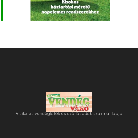
A sikeres vendéglátók és szállásadók szakmai lapja