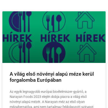
A világ első növényi alapú méze kerül
forgalomba Európában
Az egyik legnagyobb európai bioélelmiszer-gyártó, a
Narayan Foods 2023 elején dobja piacra a világ első
növényi alapú mézét. A Narayan méz az első olyan
mézalternatíva, ami nem tartalmaz feldolgozott szirupot