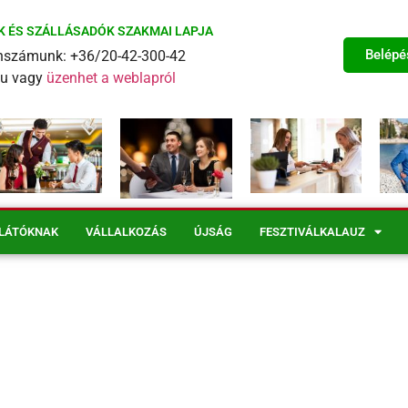
K ÉS SZÁLLÁSADÓK SZAKMAI LAPJA
Belépé
fonszámunk: +36/20-42-300-42
eu vagy
üzenhet a weblapról
LÁTÓKNAK
VÁLLALKOZÁS
ÚJSÁG
FESZTIVÁLKALAUZ