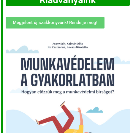
Kiadványaink
Megjelent új szakkönyvünk! Rendelje meg!