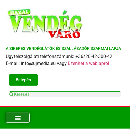
A SIKERES VENDÉGLÁTÓK ÉS SZÁLLÁSADÓK SZAKMAI LAPJA
Ügyfélszolgálati telefonszámunk: +36/20-42-300-42
E-mail: info@ujmedia.eu vagy
üzenhet a weblapról
Belépés