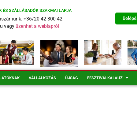
K ÉS SZÁLLÁSADÓK SZAKMAI LAPJA
Belépé
fonszámunk: +36/20-42-300-42
eu vagy
üzenhet a weblapról
LÁTÓKNAK
VÁLLALKOZÁS
ÚJSÁG
FESZTIVÁLKALAUZ