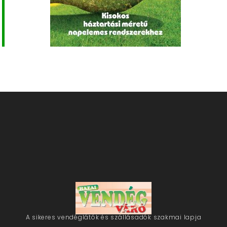
A sikeres vendéglátók és szállásadók szakmai lapja