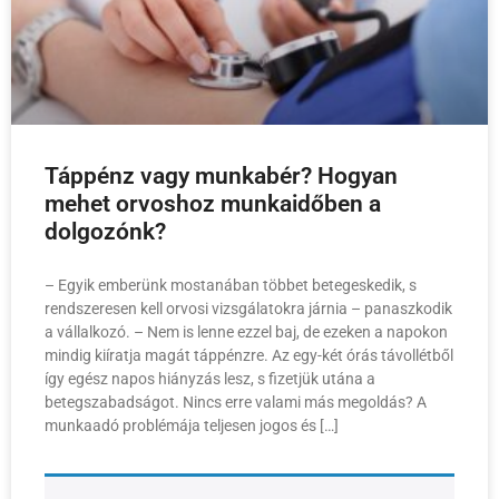
Táppénz vagy munkabér? Hogyan
mehet orvoshoz munkaidőben a
dolgozónk?
– Egyik emberünk mostanában többet betegeskedik, s
rendszeresen kell orvosi vizsgálatokra járnia – panaszkodik
a vállalkozó. – Nem is lenne ezzel baj, de ezeken a napokon
mindig kiíratja magát táppénzre. Az egy-két órás távollétből
így egész napos hiányzás lesz, s fizetjük utána a
betegszabadságot. Nincs erre valami más megoldás? A
munkaadó problémája teljesen jogos és […]