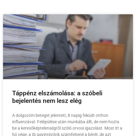
Táppénz elszámolása: a szóbeli
bejelentés nem lesz elég
A dolgozóm beteget jelentett, 8 napig feküdt otthon
influenzával. Felépülése után munkába állt, de nem hozta
be a keresőképtelenségről szóló orvosi igazolást. Most itt a
hó vége, a tb ügyintézőnk számfejtené a bérét, de azt