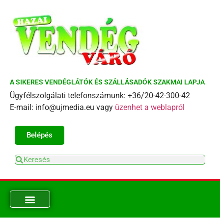
A SIKERES VENDÉGLÁTÓK ÉS SZÁLLÁSADÓK SZAKMAI LAPJA
Ügyfélszolgálati telefonszámunk: +36/20-42-300-42
E-mail: info@ujmedia.eu vagy
üzenhet a weblapról
Belépés