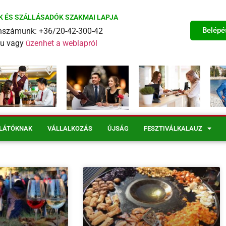
K ÉS SZÁLLÁSADÓK SZAKMAI LAPJA
Belépé
fonszámunk: +36/20-42-300-42
eu vagy
üzenhet a weblapról
LÁTÓKNAK
VÁLLALKOZÁS
ÚJSÁG
FESZTIVÁLKALAUZ