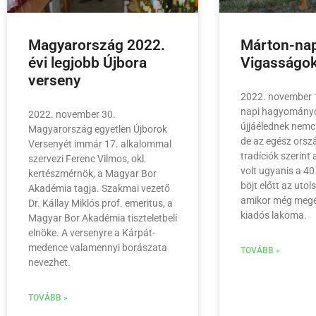
Magyarország 2022.
Márton-nap
évi legjobb Újbora
Vigasságok
verseny
2022. november 
napi hagyományo
2022. november 30.
újjáélednek nem
Magyarország egyetlen Újborok
de az egész orsz
Versenyét immár 17. alkalommal
tradíciók szerint
szervezi Ferenc Vilmos, okl.
volt ugyanis a 4
kertészmérnök, a Magyar Bor
böjt előtt az utol
Akadémia tagja. Szakmai vezető
amikor még mege
Dr. Kállay Miklós prof. emeritus, a
kiadós lakoma.
Magyar Bor Akadémia tiszteletbeli
elnöke. A versenyre a Kárpát-
medence valamennyi borászata
TOVÁBB »
nevezhet.
TOVÁBB »