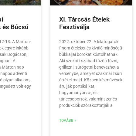
i
XI. Tárcsás Ételek
 és Búcsú
Fesztiválja
12-13. A Márton-
2022. október 22. A kilátogatók
k egyre inkább
finom ételeket és kiváló minőségű
csak Bogácson,
bükkaljai borokat kóstolhatnak.
ágban. A
Aki szokott szabad tűzön főzni,
 a Márton nap
grillezni, sütögetni benevezhet a
0 napos adventi
versenybe, amelyet szakmai zsűri
só olyan alkalom,
értékel majd. Közben kézművesek
ngedett volt egy
árulják portékáikat,
hagyományőrző-, és
tánccsoportok, valamint zenés
produkciók szórakoztatják a
TOVÁBB »