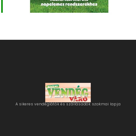
A sikeres vendéglátók és szállásadók szakmai lapja