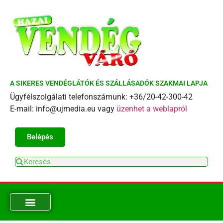
A SIKERES VENDÉGLÁTÓK ÉS SZÁLLÁSADÓK SZAKMAI LAPJA
Ügyfélszolgálati telefonszámunk: +36/20-42-300-42
E-mail: info@ujmedia.eu vagy
üzenhet a weblapról
Belépés