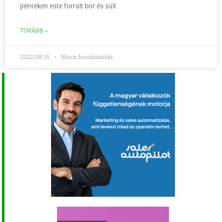
pénteken este forralt bor és sült
TOVÁBB »
2022.08.15.
Nincs hozzászólás