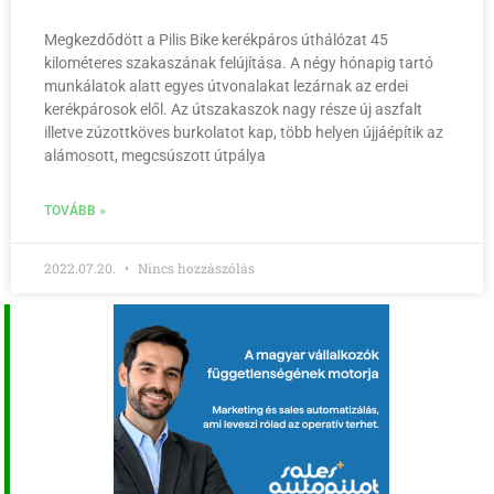
Megkezdődött a Pilis Bike kerékpáros úthálózat 45
kilométeres szakaszának felújítása. A négy hónapig tartó
munkálatok alatt egyes útvonalakat lezárnak az erdei
kerékpárosok elől. Az útszakaszok nagy része új aszfalt
illetve zúzottköves burkolatot kap, több helyen újjáépítik az
alámosott, megcsúszott útpálya
TOVÁBB »
2022.07.20.
Nincs hozzászólás