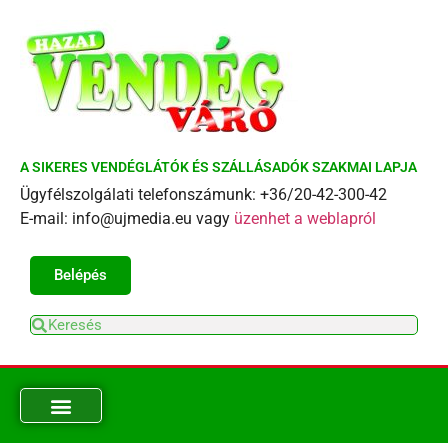
A SIKERES VENDÉGLÁTÓK ÉS SZÁLLÁSADÓK SZAKMAI LAPJA
Ügyfélszolgálati telefonszámunk: +36/20-42-300-42
E-mail: info@ujmedia.eu vagy
üzenhet a weblapról
Belépés