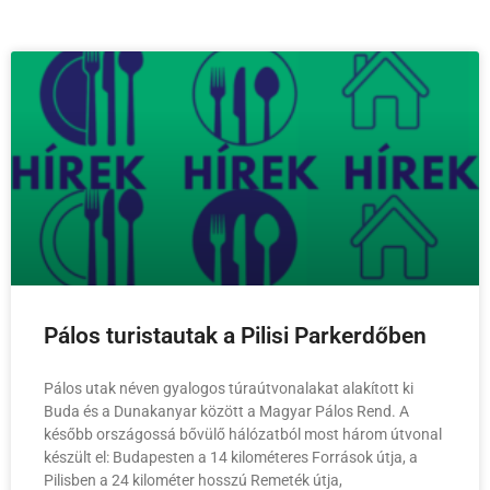
Pálos turistautak a Pilisi Parkerdőben
Pálos utak néven gyalogos túraútvonalakat alakított ki
Buda és a Dunakanyar között a Magyar Pálos Rend. A
később országossá bővülő hálózatból most három útvonal
készült el: Budapesten a 14 kilométeres Források útja, a
Pilisben a 24 kilométer hosszú Remeték útja,