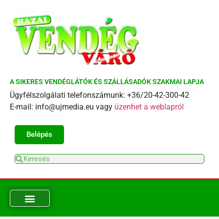
A SIKERES VENDÉGLÁTÓK ÉS SZÁLLÁSADÓK SZAKMAI LAPJA
Ügyfélszolgálati telefonszámunk: +36/20-42-300-42
E-mail: info@ujmedia.eu vagy
üzenhet a weblapról
Belépés