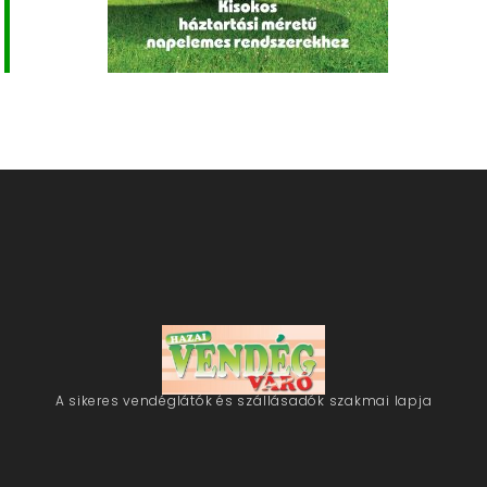
A sikeres vendéglátók és szállásadók szakmai lapja