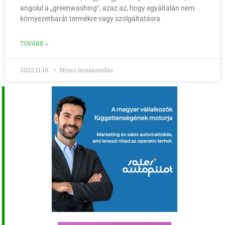
angolul a „greenwashing“, azaz az, hogy egyáltalán nem
környezetbarát termékre vagy szolgáltatásra
TOVÁBB »
2022.11.19.
Nincs hozzászólás