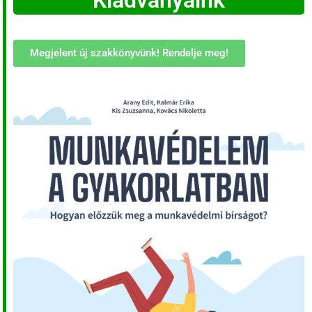
Kiadványaink
Megjelent új szakkönyvünk! Rendelje meg!