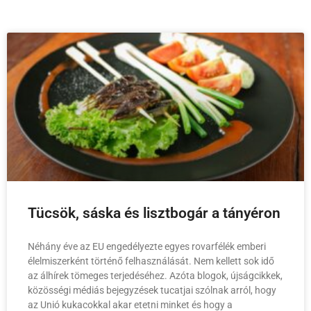
Tücsök, sáska és lisztbogár a tányéron
Néhány éve az EU engedélyezte egyes rovarfélék emberi
élelmiszerként történő felhasználását. Nem kellett sok idő
az álhírek tömeges terjedéséhez. Azóta blogok, újságcikkek,
közösségi médiás bejegyzések tucatjai szólnak arról, hogy
az Unió kukacokkal akar etetni minket és hogy a