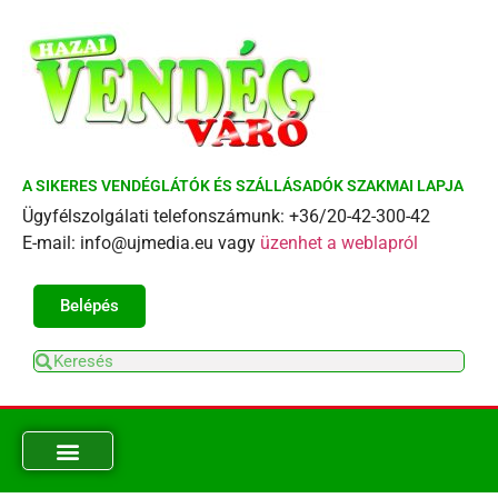
A SIKERES VENDÉGLÁTÓK ÉS SZÁLLÁSADÓK SZAKMAI LAPJA
Ügyfélszolgálati telefonszámunk: +36/20-42-300-42
E-mail: info@ujmedia.eu vagy
üzenhet a weblapról
Belépés