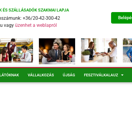
K ÉS SZÁLLÁSADÓK SZAKMAI LAPJA
Belépé
fonszámunk: +36/20-42-300-42
eu vagy
üzenhet a weblapról
LÁTÓKNAK
VÁLLALKOZÁS
ÚJSÁG
FESZTIVÁLKALAUZ