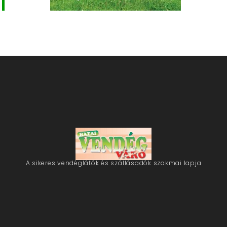
A sikeres vendéglátók és szállásadók szakmai lapja