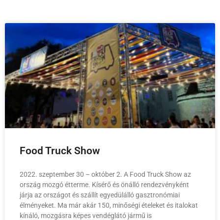
Food Truck Show
2022. szeptember 30 – október 2. A Food Truck Show az
ország mozgó étterme. Kísérő és önálló rendezvényként
járja az országot és szállít egyedülálló gasztronómiai
élményeket. Ma már akár 150, minőségi ételeket és italokat
kínáló, mozgásra képes vendéglátó jármű is