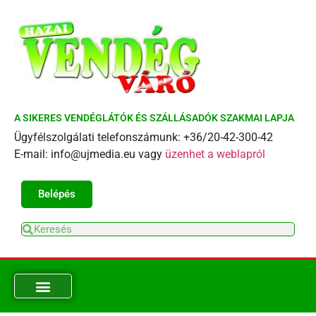
A SIKERES VENDÉGLÁTÓK ÉS SZÁLLÁSADÓK SZAKMAI LAPJA
Ügyfélszolgálati telefonszámunk: +36/20-42-300-42
E-mail: info@ujmedia.eu vagy
üzenhet a weblapról
Belépés