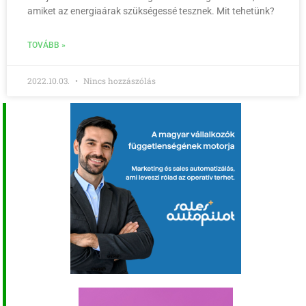
amiket az energiaárak szükségessé tesznek. Mit tehetünk?
TOVÁBB »
2022.10.03.
Nincs hozzászólás