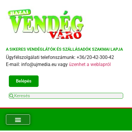
A SIKERES VENDÉGLÁTÓK ÉS SZÁLLÁSADÓK SZAKMAI LAPJA
Ügyfélszolgálati telefonszámunk: +36/20-42-300-42
E-mail: info@ujmedia.eu vagy
üzenhet a weblapról
Belépés