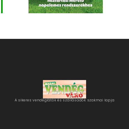
A sikeres vendéglátók és szállásadók szakmai lapja