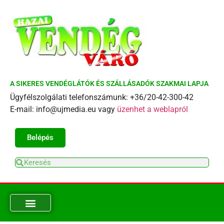
A SIKERES VENDÉGLÁTÓK ÉS SZÁLLÁSADÓK SZAKMAI LAPJA
Ügyfélszolgálati telefonszámunk: +36/20-42-300-42
E-mail: info@ujmedia.eu vagy
üzenhet a weblapról
Belépés