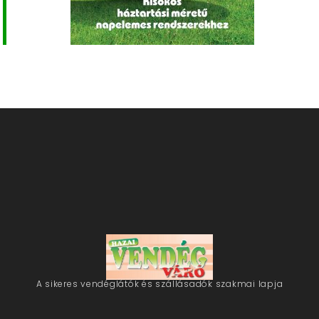
A sikeres vendéglátók és szállásadók szakmai lapja