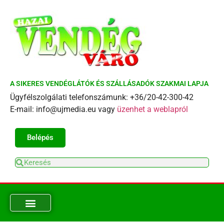
A SIKERES VENDÉGLÁTÓK ÉS SZÁLLÁSADÓK SZAKMAI LAPJA
Ügyfélszolgálati telefonszámunk: +36/20-42-300-42
E-mail: info@ujmedia.eu vagy
üzenhet a weblapról
Belépés