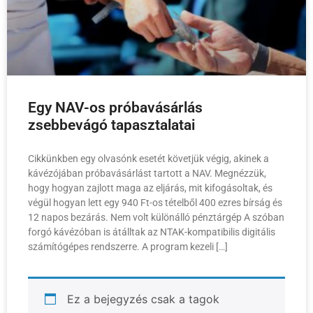
Egy NAV-os próbavásárlás
zsebbevágó tapasztalatai
Cikkünkben egy olvasónk esetét követjük végig, akinek a
kávézójában próbavásárlást tartott a NAV. Megnézzük,
hogy hogyan zajlott maga az eljárás, mit kifogásoltak, és
végül hogyan lett egy 940 Ft-os tételből 400 ezres bírság és
12 napos bezárás. Nem volt különálló pénztárgép A szóban
forgó kávézóban is átálltak az NTAK-kompatibilis digitális
számítógépes rendszerre. A program kezeli […]
Ez a bejegyzés csak a tagok