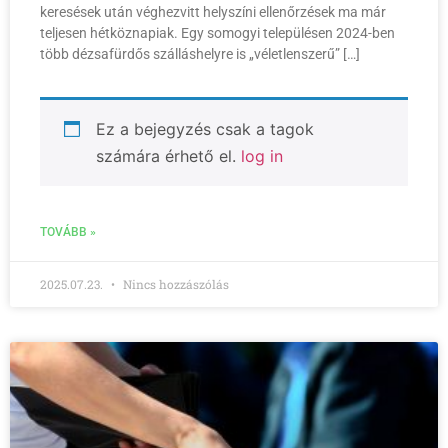
keresések után véghezvitt helyszíni ellenőrzések ma már
teljesen hétköznapiak. Egy somogyi településen 2024-ben
több dézsafürdős szálláshelyre is „véletlenszerű” […]
Ez a bejegyzés csak a tagok
számára érhető el.
log in
TOVÁBB »
2025.07.23.
Nincs hozzászólás