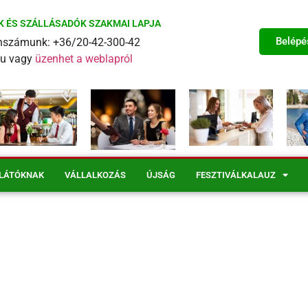
K ÉS SZÁLLÁSADÓK SZAKMAI LAPJA
Belépé
fonszámunk: +36/20-42-300-42
eu vagy
üzenhet a weblapról
LÁTÓKNAK
VÁLLALKOZÁS
ÚJSÁG
FESZTIVÁLKALAUZ