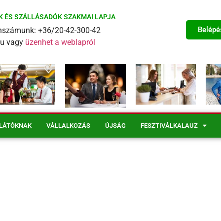
K ÉS SZÁLLÁSADÓK SZAKMAI LAPJA
Belépé
fonszámunk: +36/20-42-300-42
eu vagy
üzenhet a weblapról
LÁTÓKNAK
VÁLLALKOZÁS
ÚJSÁG
FESZTIVÁLKALAUZ