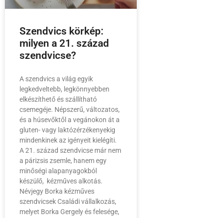
Szendvics körkép:
milyen a 21. század
szendvicse?
A szendvics a világ egyik
legkedveltebb, legkönnyebben
elkészíthető és szállítható
csemegéje. Népszerű, változatos,
és a húsevőktől a vegánokon át a
gluten- vagy laktózérzékenyekig
mindenkinek az igényeit kielégíti.
A 21. század szendvicse már nem
a párizsis zsemle, hanem egy
minőségi alapanyagokból
készülő, kézműves alkotás.
Névjegy Borka kézműves
szendvicsek Családi vállalkozás,
melyet Borka Gergely és felesége,