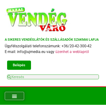
A SIKERES VENDÉGLÁTÓK ÉS SZÁLLÁSADÓK SZAKMAI LAPJA
Ügyfélszolgálati telefonszámunk: +36/20-42-300-42
E-mail: info@ujmedia.eu vagy
üzenhet a weblapról
Belépés