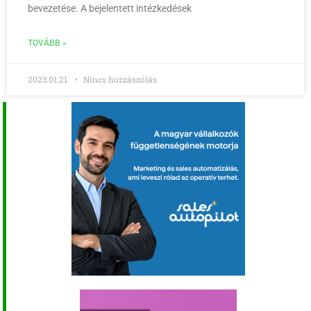
bevezetése. A bejelentett intézkedések
TOVÁBB »
2023.01.21.
Nincs hozzászólás