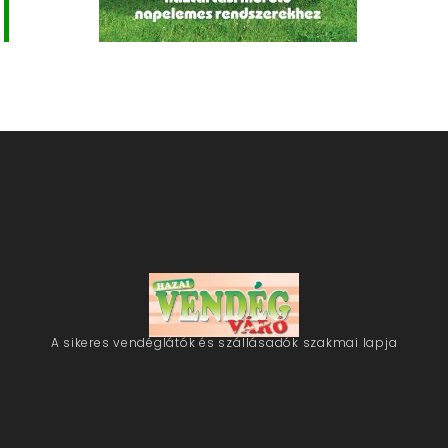
A sikeres vendéglátók és szállásadók szakmai lapja