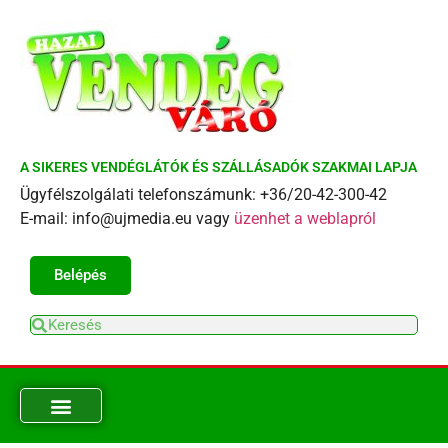
A SIKERES VENDÉGLÁTÓK ÉS SZÁLLÁSADÓK SZAKMAI LAPJA
Ügyfélszolgálati telefonszámunk: +36/20-42-300-42
E-mail: info@ujmedia.eu vagy
üzenhet a weblapról
Belépés