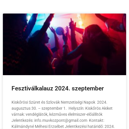
Fesztiválkalauz 2024. szeptember
Kiskőrösi Szüret és Szlovák Nemzetiségi Napok 2024.
augusztus 30. – szeptember 1. Helyszín: Kiskőrös Akiket
várnak: vendéglátók, kézműves élelmiszer-előállítók
Jelentkezés: info.muvkozpont@gmail.com Kontakt:
Kálmándyné Méhesi Erzsébet Jelentkezési határidő: 2024.