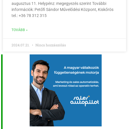
augusztus 11. Helypénz: megegyezés szerint További
információk: Petőfi Sándor Művelődési Központ, Kiskőrös
tel.: +36 78 312 315
TOVÁBB »
2024.07.21.
Nincs hozzászólás