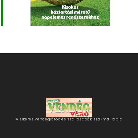
A sikeres vendéglátók és szállásadók szakmai lapja