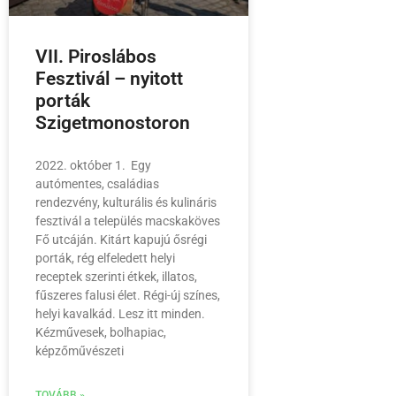
VII. Piroslábos
Fesztivál – nyitott
porták
Szigetmonostoron
2022. október 1. Egy
autómentes, családias
rendezvény, kulturális és kulináris
fesztivál a település macskaköves
Fő utcáján. Kitárt kapujú ősrégi
porták, rég elfeledett helyi
receptek szerinti étkek, illatos,
fűszeres falusi élet. Régi-új színes,
helyi kavalkád. Lesz itt minden.
Kézművesek, bolhapiac,
képzőművészeti
TOVÁBB »