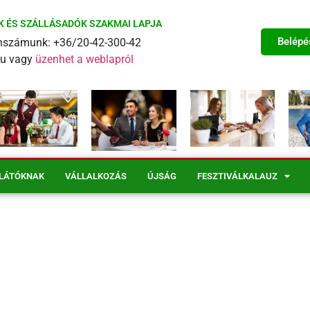
K ÉS SZÁLLÁSADÓK SZAKMAI LAPJA
Belépé
fonszámunk: +36/20-42-300-42
eu vagy
üzenhet a weblapról
LÁTÓKNAK
VÁLLALKOZÁS
ÚJSÁG
FESZTIVÁLKALAUZ