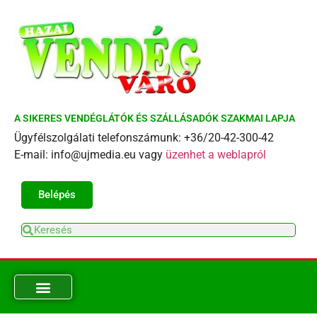
A SIKERES VENDÉGLÁTÓK ÉS SZÁLLÁSADÓK SZAKMAI LAPJA
Ügyfélszolgálati telefonszámunk: +36/20-42-300-42
E-mail: info@ujmedia.eu vagy
üzenhet a weblapról
Belépés