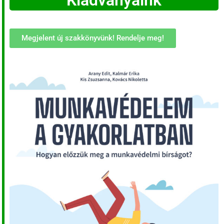
Kiadványaink
Megjelent új szakkönyvünk! Rendelje meg!