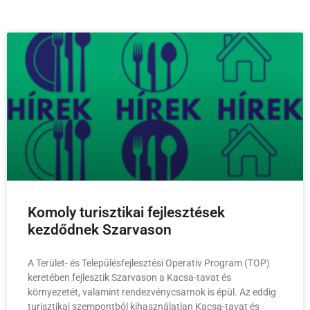
Komoly turisztikai fejlesztések
kezdődnek Szarvason
A Terület- és Településfejlesztési Operatív Program (TOP)
keretében fejlesztik Szarvason a Kacsa-tavat és
környezetét, valamint rendezvénycsarnok is épül. Az eddig
turisztikai szempontból kihasználatlan Kacsa-tavat és