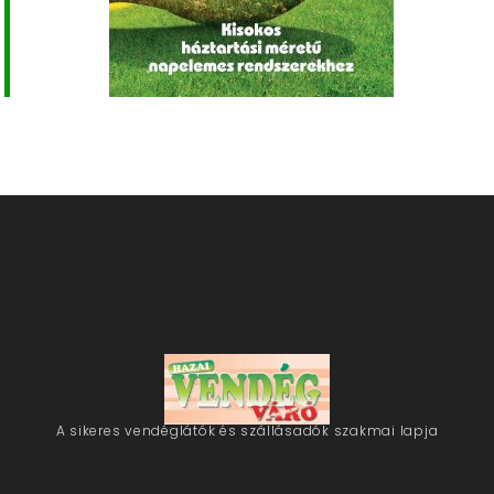
A sikeres vendéglátók és szállásadók szakmai lapja