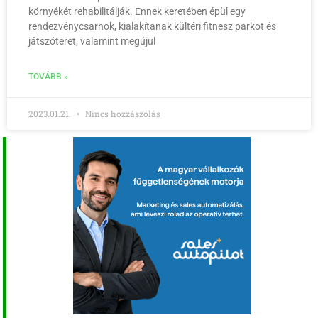
környékét rehabilitálják. Ennek keretében épül egy
rendezvénycsarnok, kialakítanak kültéri fitnesz parkot és
játszóteret, valamint megújul
TOVÁBB »
2023.01.21.
Nincs hozzászólás