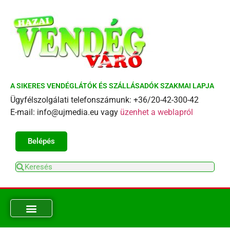
A SIKERES VENDÉGLÁTÓK ÉS SZÁLLÁSADÓK SZAKMAI LAPJA
Ügyfélszolgálati telefonszámunk: +36/20-42-300-42
E-mail: info@ujmedia.eu vagy
üzenhet a weblapról
Belépés