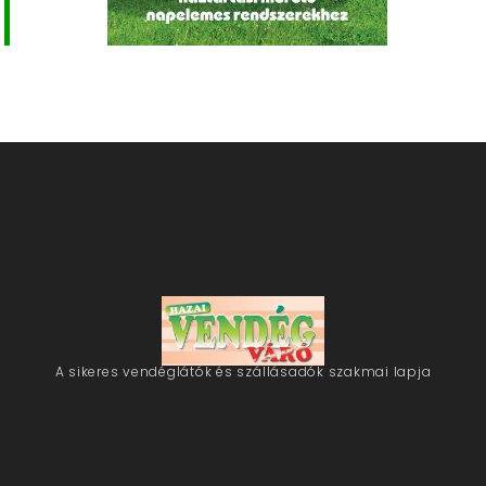
A sikeres vendéglátók és szállásadók szakmai lapja