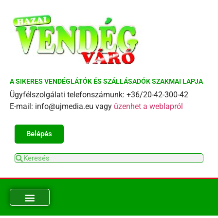
A SIKERES VENDÉGLÁTÓK ÉS SZÁLLÁSADÓK SZAKMAI LAPJA
Ügyfélszolgálati telefonszámunk: +36/20-42-300-42
E-mail: info@ujmedia.eu vagy
üzenhet a weblapról
Belépés