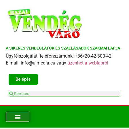
A SIKERES VENDÉGLÁTÓK ÉS SZÁLLÁSADÓK SZAKMAI LAPJA
Ügyfélszolgálati telefonszámunk: +36/20-42-300-42
E-mail: info@ujmedia.eu vagy
üzenhet a weblapról
Belépés