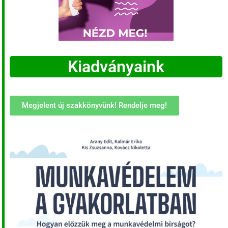
Kiadványaink
Megjelent új szakkönyvünk! Rendelje meg!