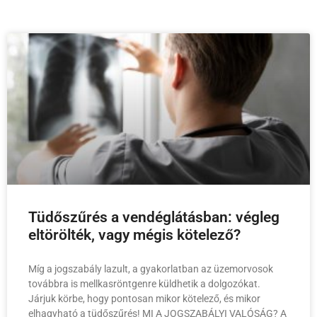
Tüdőszűrés a vendéglátásban: végleg
eltörölték, vagy mégis kötelező?
Míg a jogszabály lazult, a gyakorlatban az üzemorvosok
továbbra is mellkasröntgenre küldhetik a dolgozókat.
Járjuk körbe, hogy pontosan mikor kötelező, és mikor
elhagyható a tüdőszűrés! MI A JOGSZABÁLYI VALÓSÁG? A