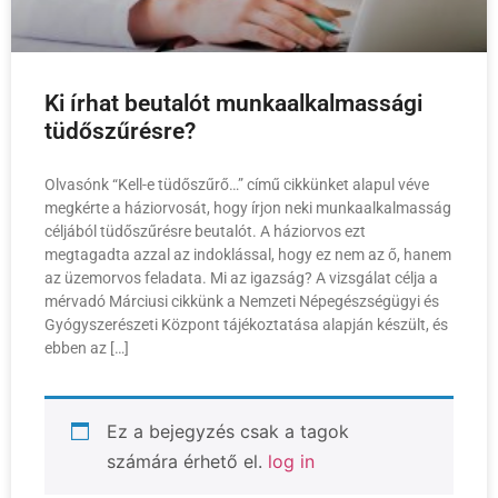
Ki írhat beutalót munkaalkalmassági
tüdőszűrésre?
Olvasónk “Kell-e tüdőszűrő…” című cikkünket alapul véve
megkérte a háziorvosát, hogy írjon neki munkaalkalmasság
céljából tüdőszűrésre beutalót. A háziorvos ezt
megtagadta azzal az indoklással, hogy ez nem az ő, hanem
az üzemorvos feladata. Mi az igazság? A vizsgálat célja a
mérvadó Márciusi cikkünk a Nemzeti Népegészségügyi és
Gyógyszerészeti Központ tájékoztatása alapján készült, és
ebben az […]
Ez a bejegyzés csak a tagok
számára érhető el.
log in