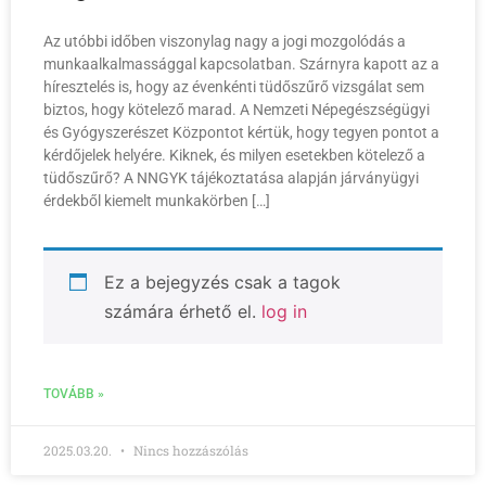
Az utóbbi időben viszonylag nagy a jogi mozgolódás a
munkaalkalmassággal kapcsolatban. Szárnyra kapott az a
híresztelés is, hogy az évenkénti tüdőszűrő vizsgálat sem
biztos, hogy kötelező marad. A Nemzeti Népegészségügyi
és Gyógyszerészet Központot kértük, hogy tegyen pontot a
kérdőjelek helyére. Kiknek, és milyen esetekben kötelező a
tüdőszűrő? A NNGYK tájékoztatása alapján járványügyi
érdekből kiemelt munkakörben […]
Ez a bejegyzés csak a tagok
számára érhető el.
log in
TOVÁBB »
2025.03.20.
Nincs hozzászólás