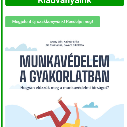
Kiadványaink
Megjelent új szakkönyvünk! Rendelje meg!