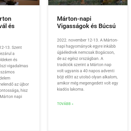
árton
Márton-napi
vál és
Vigasságok és Búcsú
2022. november 12-13. A Márton-
napi hagyományok egyre inkább
12-13. Szent
újjáélednek nemcsak Bogácson,
lezárul a
de az egész országban. A
öldeken és
tradíciók szerint a Márton nap
őszi vigadalmas
volt ugyanis a 40 napos adventi
z számos
böjt előtt az utolsó olyan alkalom,
edelem
amikor még megengedett volt egy
melendő az újbor
kiadós lakoma.
fontossága, hisz
s Márton napi
TOVÁBB »