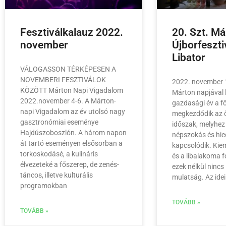
Fesztiválkalauz 2022.
20. Szt. M
november
Újborfeszti
Libator
VÁLOGASSON TÉRKÉPESEN A
NOVEMBERI FESZTIVÁLOK
2022. november 
KÖZÖTT Márton Napi Vigadalom
Márton napjával 
2022.november 4-6. A Márton-
gazdasági év a f
napi Vigadalom az év utolsó nagy
megkezdődik az 
gasztronómiai eseménye
időszak, melyhe
Hajdúszoboszlón. A három napon
népszokás és hi
át tartó eseményen elsősorban a
kapcsolódik. Kie
torkoskodásé, a kulináris
és a libalakoma 
élvezeteké a főszerep, de zenés-
ezek nélkül ninc
táncos, illetve kulturális
mulatság. Az idei
programokban
TOVÁBB »
TOVÁBB »