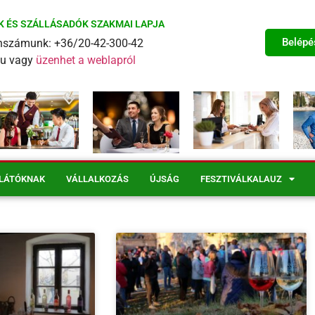
K ÉS SZÁLLÁSADÓK SZAKMAI LAPJA
Belépé
fonszámunk: +36/20-42-300-42
eu vagy
üzenhet a weblapról
LÁTÓKNAK
VÁLLALKOZÁS
ÚJSÁG
FESZTIVÁLKALAUZ