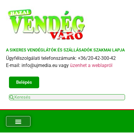
A SIKERES VENDÉGLÁTÓK ÉS SZÁLLÁSADÓK SZAKMAI LAPJA
Ügyfélszolgálati telefonszámunk: +36/20-42-300-42
E-mail: info@ujmedia.eu vagy
üzenhet a weblapról
Belépés