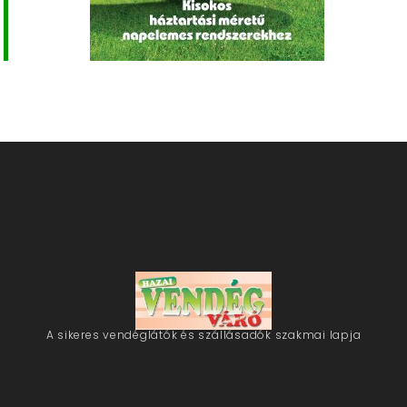
A sikeres vendéglátók és szállásadók szakmai lapja