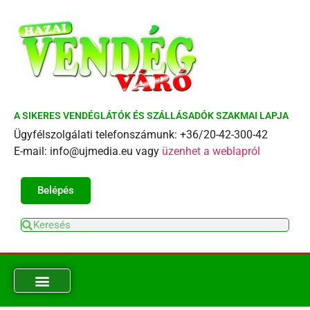
A SIKERES VENDÉGLÁTÓK ÉS SZÁLLÁSADÓK SZAKMAI LAPJA
Ügyfélszolgálati telefonszámunk: +36/20-42-300-42
E-mail: info@ujmedia.eu vagy
üzenhet a weblapról
Belépés