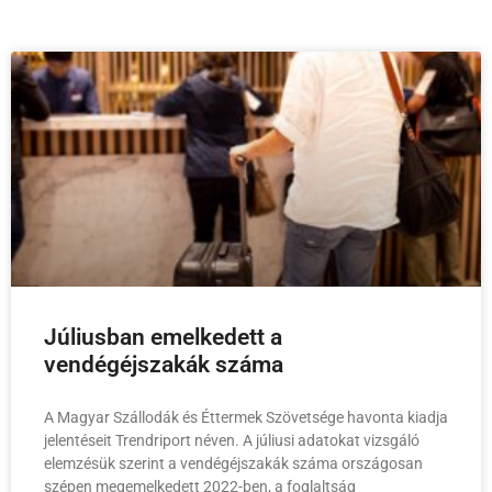
Júliusban emelkedett a
vendégéjszakák száma
A Magyar Szállodák és Éttermek Szövetsége havonta kiadja
jelentéseit Trendriport néven. A júliusi adatokat vizsgáló
elemzésük szerint a vendégéjszakák száma országosan
szépen megemelkedett 2022-ben, a foglaltság