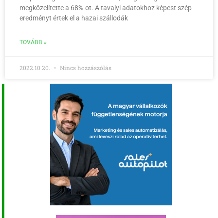
megközelítette a 68%-ot. A tavalyi adatokhoz képest szép
eredményt értek el a hazai szállodák
TOVÁBB »
2022.10.20.
Nincs hozzászólás