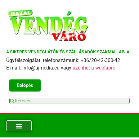
A SIKERES VENDÉGLÁTÓK ÉS SZÁLLÁSADÓK SZAKMAI LAPJA
Ügyfélszolgálati telefonszámunk: +36/20-42-300-42
E-mail: info@ujmedia.eu vagy
üzenhet a weblapról
Belépés