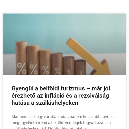
Gyengül a belföldi turizmus – már jól
érezhető az infláció és a rezsiválság
hatása a szálláshelyeken
Már nemcsak egy váratlan adat, hanem hosszabb távon is
megfigyelhető trend a belföldi vendégek fogyatkozása a
szálláshelyeken. A KSH által kiadott újabb