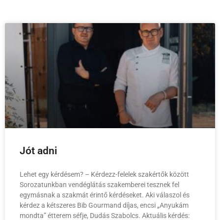
Jót adni
Lehet egy kérdésem? – Kérdezz-felelek szakértők között
Sorozatunkban vendéglátás szakemberei tesznek fel
egymásnak a szakmát érintő kérdéseket. Aki válaszol és
kérdez a kétszeres Bib Gourmand díjas, encsi „Anyukám
mondta” étterem séfje, Dudás Szabolcs. Aktuális kérdés: