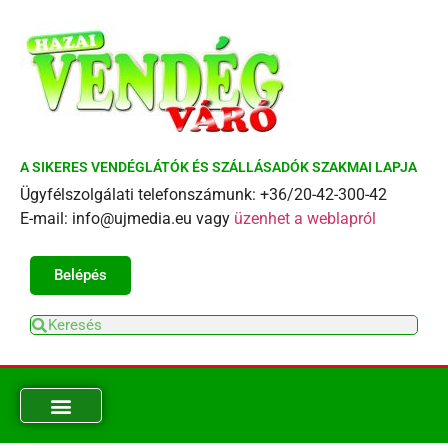
A SIKERES VENDÉGLÁTÓK ÉS SZÁLLÁSADÓK SZAKMAI LAPJA
Ügyfélszolgálati telefonszámunk: +36/20-42-300-42
E-mail: info@ujmedia.eu vagy
üzenhet a weblapról
Belépés