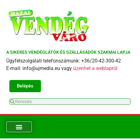
A SIKERES VENDÉGLÁTÓK ÉS SZÁLLÁSADÓK SZAKMAI LAPJA
Ügyfélszolgálati telefonszámunk: +36/20-42-300-42
E-mail: info@ujmedia.eu vagy
üzenhet a weblapról
Belépés