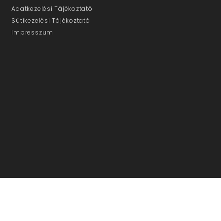
Adatkezelési Tájékoztató
Sütikezelési Tájékoztató
Impresszum
ÜGYFÉLSZOLGÁLAT
E-mail: info@ujmedia.eu