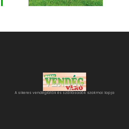
A sikeres vendéglátók és szállásadók szakmai lapja