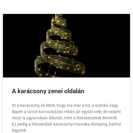
A karácsony zenei oldalán
Itt a karácsony, és lehet, hogy ma már a hó, a szánkó vagy
éppen a tavon korcsolyázás ritkán jár együtt vele, de valami
most is ugyanolyan állandó, mint a Reszkessetek Betörők.
Ez pedig a felcsendülő karácsonyi muzsika dömping, bárhol
legyünk