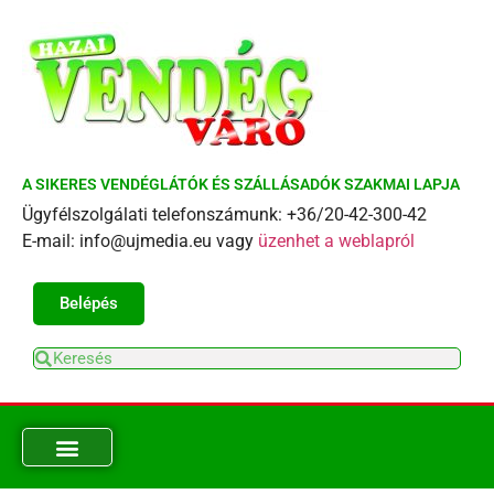
A SIKERES VENDÉGLÁTÓK ÉS SZÁLLÁSADÓK SZAKMAI LAPJA
Ügyfélszolgálati telefonszámunk: +36/20-42-300-42
E-mail: info@ujmedia.eu vagy
üzenhet a weblapról
Belépés