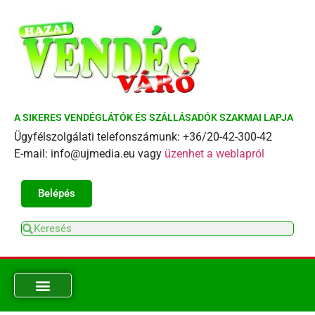
A SIKERES VENDÉGLÁTÓK ÉS SZÁLLÁSADÓK SZAKMAI LAPJA
Ügyfélszolgálati telefonszámunk: +36/20-42-300-42
E-mail: info@ujmedia.eu vagy
üzenhet a weblapról
Belépés