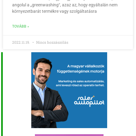
angolul a „greenwashing“, azaz az, hogy egyáltalán nem
környezetbarát termékre vagy szolgáltatásra
TOVÁBB »
2022.11.19.
Nincs hozzászólás