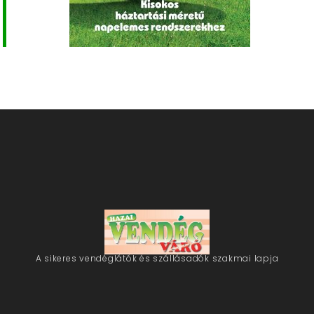
A sikeres vendéglátók és szállásadók szakmai lapja