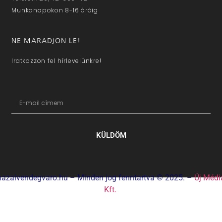
Munkanapokon 8-16 óráig
NE MARADJON LE!
Iratkozzon fel hírlevelünkre!
KÜLDÖM
hazaivendegvaro.hu – Minden jog fenntartva © 2025. –
Új Médi
Kft.