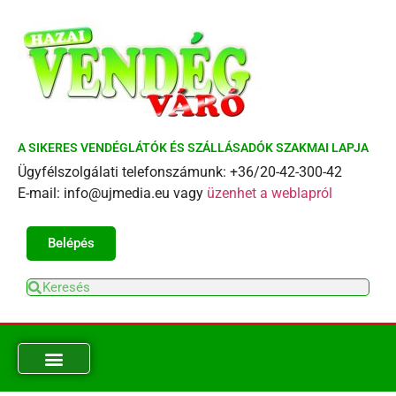
A SIKERES VENDÉGLÁTÓK ÉS SZÁLLÁSADÓK SZAKMAI LAPJA
Ügyfélszolgálati telefonszámunk: +36/20-42-300-42
E-mail: info@ujmedia.eu vagy
üzenhet a weblapról
Belépés