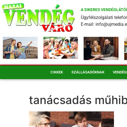
A SIKERES VENDÉGLÁTÓ
Ügyfélszolgálati tele
E-mail: info@ujmedia.
CIKKEK
SZÁLLÁSADÓKNAK
VENDÉG
tanácsadás műhi