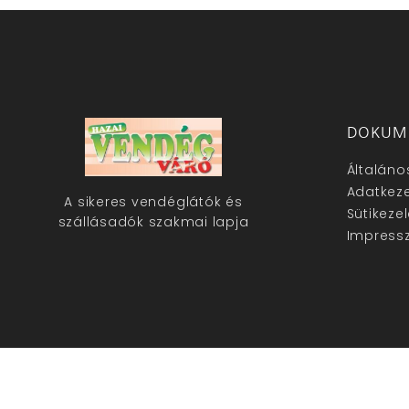
DOKUM
Általáno
Adatkeze
A sikeres vendéglátók és
Sütikeze
szállásadók szakmai lapja
Impress
hazaivendegvaro.