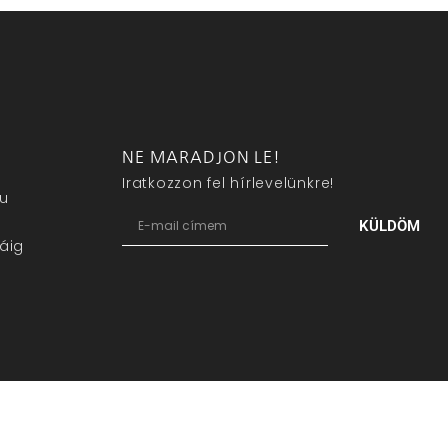
NE MARADJON LE!
Iratkozzon fel hírlevelünkre!
eu
KÜLDÖM
áig