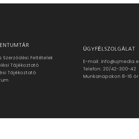
ENTUMTÁR
ÜGYFÉLSZOLGÁLAT
s Szerződési Feltételek
E-mail: info@ujmedia.
lési Tájékoztató
Telefon: 20/42-300-42
lési Tájékoztató
Munkanapokon 8-16 ór
zum
hu – Minden jog fenntartva © 2025. –
Új Média Kft.