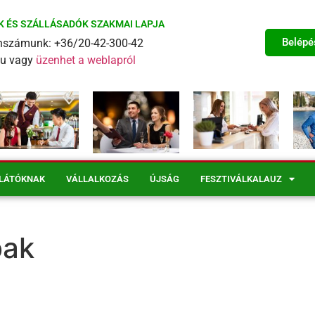
K ÉS SZÁLLÁSADÓK SZAKMAI LAPJA
Belépé
fonszámunk: +36/20-42-300-42
eu vagy
üzenhet a weblapról
LÁTÓKNAK
VÁLLALKOZÁS
ÚJSÁG
FESZTIVÁLKALAUZ
bak