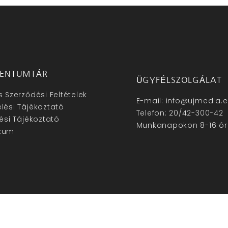
ENTUMTÁR
ÜGYFÉLSZOLGÁLAT
s Szerződési Feltételek
E-mail: info@ujmedia.
lési Tájékoztató
Telefon: 20/42-300-42
lési Tájékoztató
Munkanapokon 8-16 ór
zum
hu – Minden jog fenntartva © 2025. –
Új Média Kft.