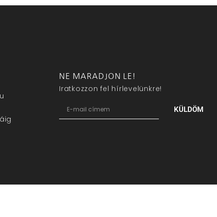
NE MARADJON LE!
Iratkozzon fel hírlevelünkre!
eu
KÜLDÖM
áig