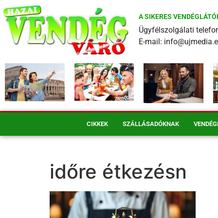
A SIKERES VENDÉGLÁTÓ
Ügyfélszolgálati tele
E-mail: info@ujmedia.
CIKKEK
SZÁLLÁSADÓKNAK
VENDÉG
időre étkezésn