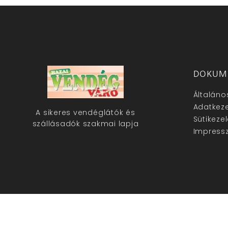
DOKUM
Általáno
Adatkeze
A sikeres vendéglátók és
Sütikeze
szállásadók szakmai lapja
Impress
hazaivendegvaro.