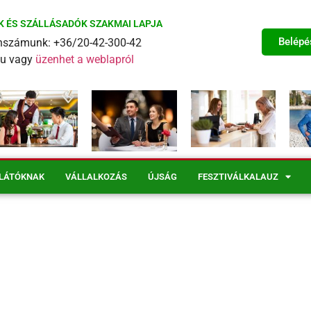
K ÉS SZÁLLÁSADÓK SZAKMAI LAPJA
Belépé
fonszámunk: +36/20-42-300-42
eu vagy
üzenhet a weblapról
LÁTÓKNAK
VÁLLALKOZÁS
ÚJSÁG
FESZTIVÁLKALAUZ