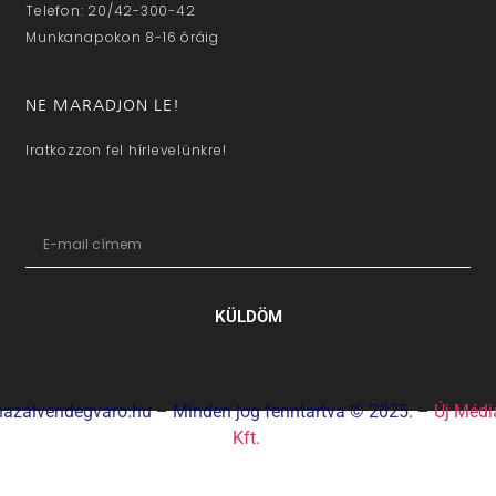
Telefon: 20/42-300-42
Munkanapokon 8-16 óráig
NE MARADJON LE!
Iratkozzon fel hírlevelünkre!
KÜLDÖM
hazaivendegvaro.hu – Minden jog fenntartva © 2025. –
Új Médi
Kft.