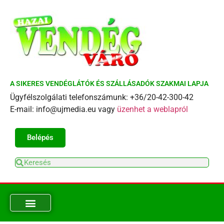
A SIKERES VENDÉGLÁTÓK ÉS SZÁLLÁSADÓK SZAKMAI LAPJA
Ügyfélszolgálati telefonszámunk: +36/20-42-300-42
E-mail: info@ujmedia.eu vagy
üzenhet a weblapról
Belépés