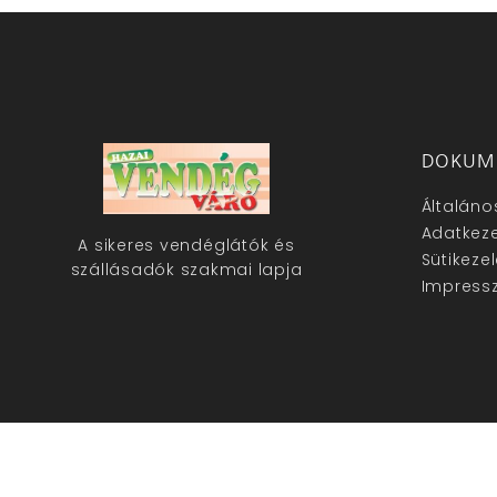
DOKUM
Általáno
Adatkeze
A sikeres vendéglátók és
Sütikeze
szállásadók szakmai lapja
Impress
hazaivendegvaro.