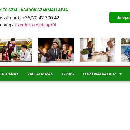
K ÉS SZÁLLÁSADÓK SZAKMAI LAPJA
Belépé
fonszámunk: +36/20-42-300-42
eu vagy
üzenhet a weblapról
LÁTÓKNAK
VÁLLALKOZÁS
ÚJSÁG
FESZTIVÁLKALAUZ