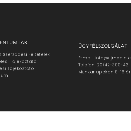
ENTUMTÁR
ÜGYFÉLSZOLGÁLAT
s Szerződési Feltételek
E-mail: info@ujmedia.
lési Tájékoztató
Telefon: 20/42-300-42
lési Tájékoztató
Munkanapokon 8-16 ór
zum
hu – Minden jog fenntartva © 2025. –
Új Média Kft.