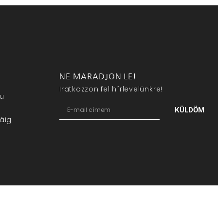
NE MARADJON LE!
Iratkozzon fel hírlevelünkre!
eu
KÜLDÖM
áig