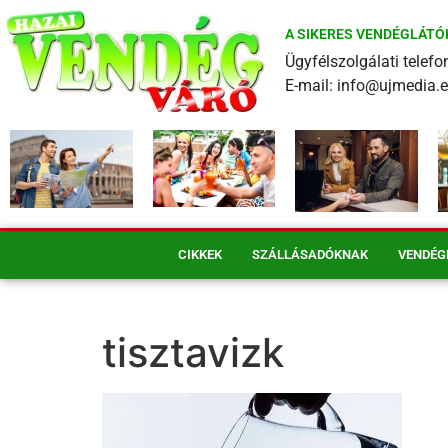
A SIKERES VENDÉGLÁTÓ
Ügyfélszolgálati tele
E-mail: info@ujmedia.
CIKKEK
SZÁLLÁSADÓKNAK
VENDÉG
tisztavizk