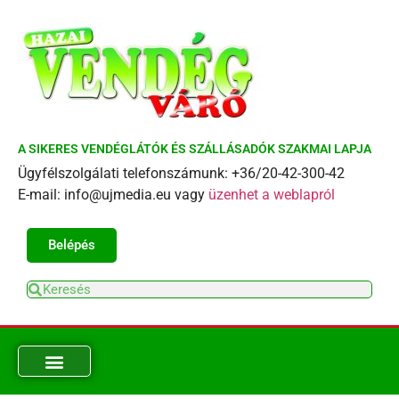
A SIKERES VENDÉGLÁTÓK ÉS SZÁLLÁSADÓK SZAKMAI LAPJA
Ügyfélszolgálati telefonszámunk: +36/20-42-300-42
E-mail: info@ujmedia.eu vagy
üzenhet a weblapról
Belépés