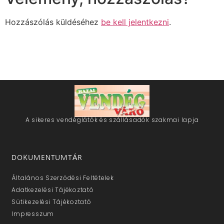
Hozzászólás küldéséhez
be kell jelentkezni
.
A sikeres vendéglátók és szállásadók szakmai lapja
DOKUMENTUMTÁR
Általános Szerződési Feltételek
Adatkezelési Tájékoztató
Sütikezelési Tájékoztató
Impresszum