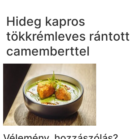
Hideg kapros
tökkrémleves rántott
camemberttel
Vélemény, hozzászólás?