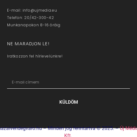
E-mail: info@ujmedia.eu
Telefon: 20/42-300-42
Munkanapokon 8-16 óráig
NE MARADJON LE!
Iratkozzon fel hírlevelünkre!
KÜLDÖM
hazaivendegvaro.hu – Minden jog fenntartva © 2025. –
Új Médi
Kft.