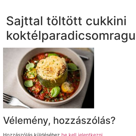
Sajttal töltött cukkini
koktélparadicsomragu
Vélemény, hozzászólás?
Hozzászólás küldéséhez
be kell jelentkezni
.