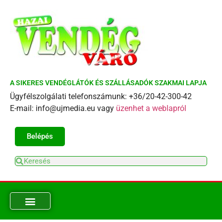
A SIKERES VENDÉGLÁTÓK ÉS SZÁLLÁSADÓK SZAKMAI LAPJA
Ügyfélszolgálati telefonszámunk: +36/20-42-300-42
E-mail: info@ujmedia.eu vagy
üzenhet a weblapról
Belépés