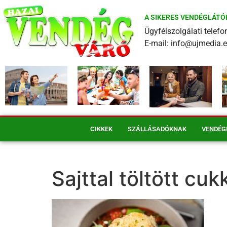
A SIKERES VENDÉGLÁTÓ
Ügyfélszolgálati tele
E-mail: info@ujmedia.
CIKKEK
SZÁLLÁSADÓKNAK
VENDÉG
Sajttal töltött cu