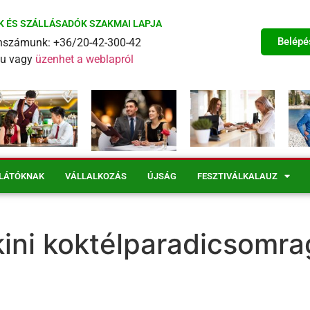
K ÉS SZÁLLÁSADÓK SZAKMAI LAPJA
Belépé
fonszámunk: +36/20-42-300-42
eu vagy
üzenhet a weblapról
LÁTÓKNAK
VÁLLALKOZÁS
ÚJSÁG
FESZTIVÁLKALAUZ
kkini koktélparadicsomr