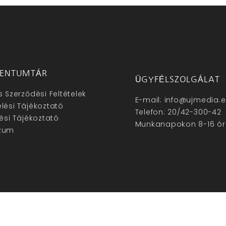
ENTUMTÁR
ÜGYFÉLSZOLGÁLAT
s Szerződési Feltételek
E-mail: info@ujmedia.
lési Tájékoztató
Telefon: 20/42-300-42
lési Tájékoztató
Munkanapokon 8-16 ór
zum
hu – Minden jog fenntartva © 2025. –
Új Média Kft.