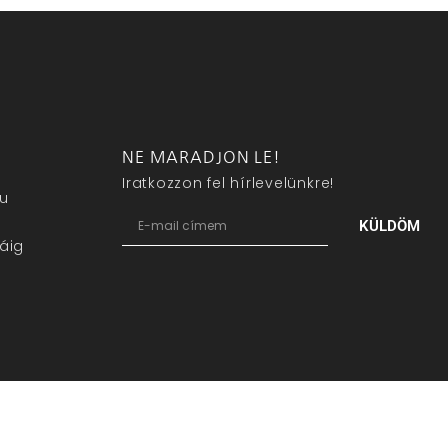
NE MARADJON LE!
Iratkozzon fel hírlevelünkre!
eu
KÜLDÖM
áig