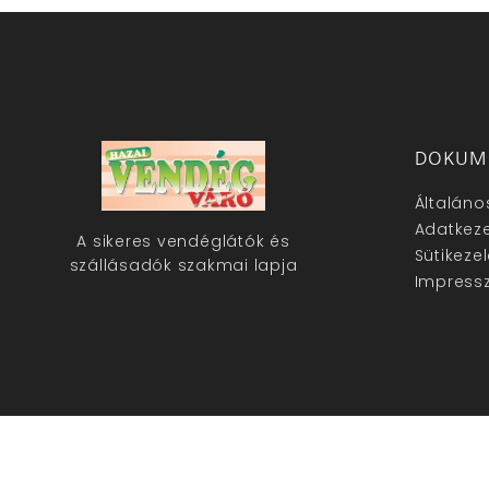
DOKUM
Általáno
Adatkeze
A sikeres vendéglátók és
Sütikeze
szállásadók szakmai lapja
Impress
hazaivendegvaro.