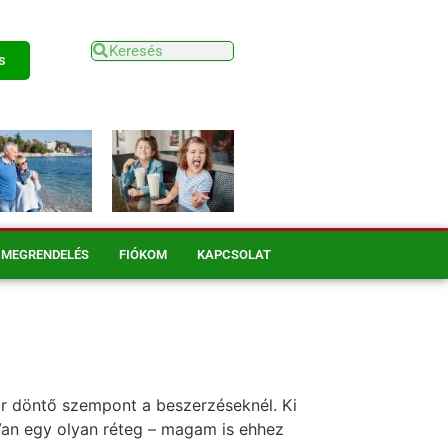
s
MEGRENDELÉS
FIÓKOM
KAPCSOLAT
 ár döntő szempont a beszerzéseknél. Ki
 Van egy olyan réteg – magam is ehhez