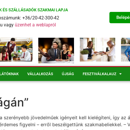
K ÉS SZÁLLÁSADÓK SZAKMAI LAPJA
Belépé
fonszámunk: +36/20-42-300-42
eu vagy
üzenhet a weblapról
LÁTÓKNAK
VÁLLALKOZÁS
ÚJSÁG
FESZTIVÁLKALAUZ
lágán”
 szerényebb jövedelműek igényeit kell kielégíteni, így az
 érdemes figyelni – erről beszélgettünk szakmabeliekkel. –