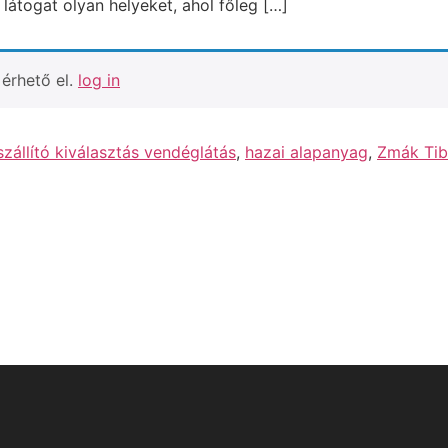
 látogat olyan helyeket, ahol főleg […]
érhető el.
log in
zállító kiválasztás vendéglátás
,
hazai alapanyag
,
Zmák Tib