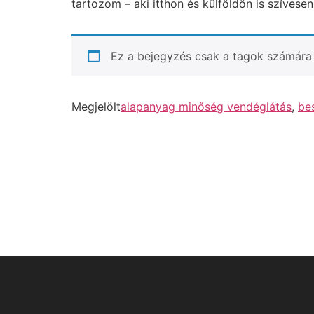
tartozom – aki itthon és külföldön is szívesen
Ez a bejegyzés csak a tagok számára 
Megjelölt
alapanyag minőség vendéglátás
,
bes