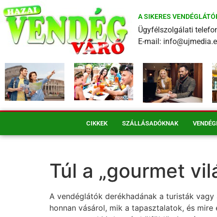
A SIKERES VENDÉGLÁTÓ
Ügyfélszolgálati tele
E-mail: info@ujmedia.
CIKKEK
SZÁLLÁSADÓKNAK
VENDÉG
Túl a „gourmet vi
A vendéglátók derékhadának a turisták vagy a
honnan vásárol, mik a tapasztalatok, és mire