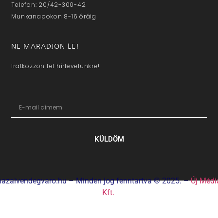
Telefon: 20/42-300-42
Munkanapokon 8-16 óráig
NE MARADJON LE!
Iratkozzon fel hírlevelünkre!
KÜLDÖM
hazaivendegvaro.hu – Minden jog fenntartva © 2025. –
Új Médi
Kft.