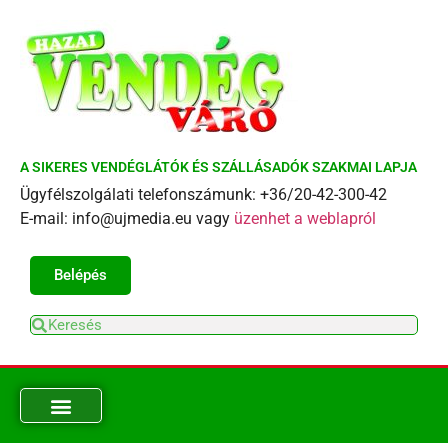
A SIKERES VENDÉGLÁTÓK ÉS SZÁLLÁSADÓK SZAKMAI LAPJA
Ügyfélszolgálati telefonszámunk: +36/20-42-300-42
E-mail: info@ujmedia.eu vagy
üzenhet a weblapról
Belépés