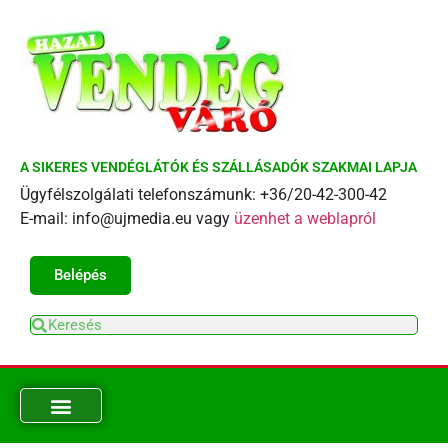
A SIKERES VENDÉGLÁTÓK ÉS SZÁLLÁSADÓK SZAKMAI LAPJA
Ügyfélszolgálati telefonszámunk: +36/20-42-300-42
E-mail: info@ujmedia.eu vagy
üzenhet a weblapról
Belépés