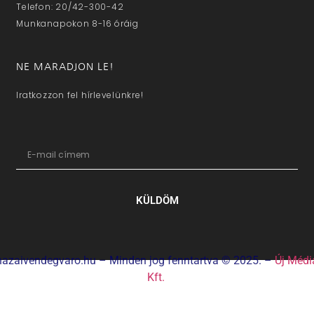
Telefon: 20/42-300-42
Munkanapokon 8-16 óráig
NE MARADJON LE!
Iratkozzon fel hírlevelünkre!
KÜLDÖM
hazaivendegvaro.hu – Minden jog fenntartva © 2025. –
Új Médi
Kft.