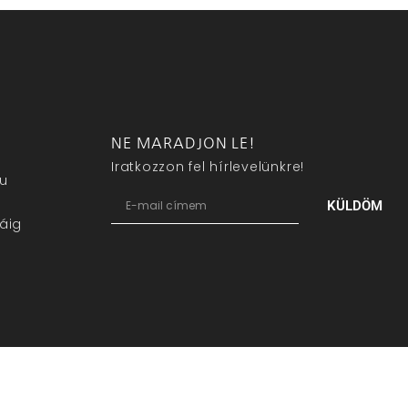
NE MARADJON LE!
Iratkozzon fel hírlevelünkre!
eu
KÜLDÖM
áig