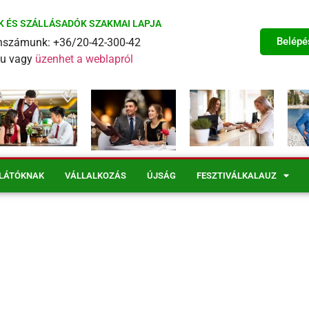
K ÉS SZÁLLÁSADÓK SZAKMAI LAPJA
Belépé
fonszámunk: +36/20-42-300-42
eu vagy
üzenhet a weblapról
LÁTÓKNAK
VÁLLALKOZÁS
ÚJSÁG
FESZTIVÁLKALAUZ