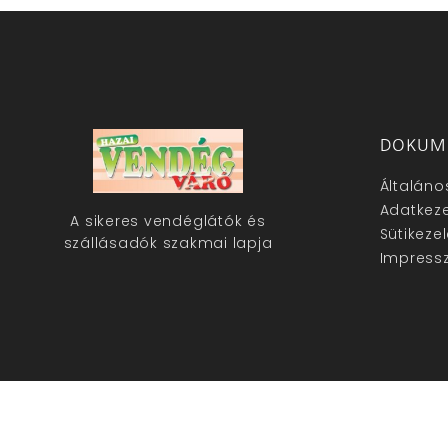
DOKUM
Általáno
Adatkeze
A sikeres vendéglátók és
Sütikeze
szállásadók szakmai lapja
Impress
hazaivendegvaro.