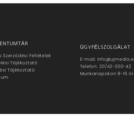
ENTUMTÁR
ÜGYFÉLSZOLGÁLAT
s Szerződési Feltételek
E-mail: info@ujmedia.
lési Tájékoztató
Telefon: 20/42-300-42
lési Tájékoztató
Munkanapokon 8-16 ór
zum
hu – Minden jog fenntartva © 2025. –
Új Média Kft.