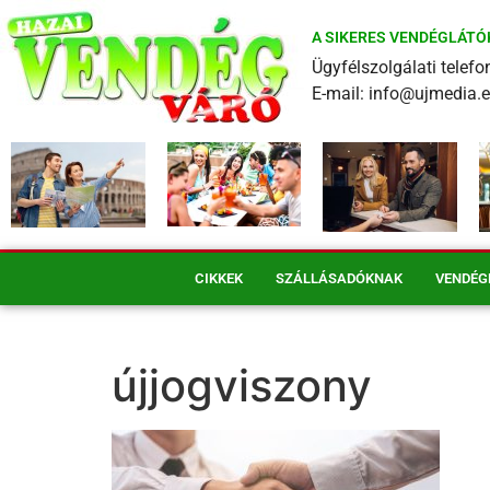
A SIKERES VENDÉGLÁTÓ
Ügyfélszolgálati tele
E-mail: info@ujmedia.
CIKKEK
SZÁLLÁSADÓKNAK
VENDÉG
újjogviszony